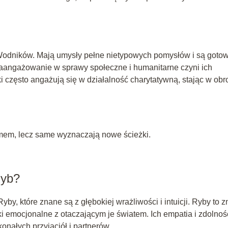
Wodników. Mają umysły pełne nietypowych pomysłów i są gotow
aangażowanie w sprawy społeczne i humanitarne czyni ich
często angażują się w działalność charytatywną, stając w obr
łumem, lecz same wyznaczają nowe ścieżki.
Ryb?
y, które znane są z głębokiej wrażliwości i intuicji. Ryby to z
ki emocjonalne z otaczającym je światem. Ich empatia i zdolnoś
onałych przyjaciół i partnerów.