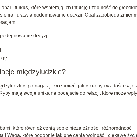
opal i turkus, które wspierają ich intuicję i zdolność do głęboki
yślenia i ułatwia podejmowanie decyzji. Opal zapobiega zmien
racjami.
a podejmowanie decyzji.
i.
cję.
lacje międzyludzkie?
dzyludzkie, pomagając zrozumieć, jakie cechy i wartości są dl
 Ryby mają swoje unikalne podejście do relacji, które może wp
obami, które również cenią sobie niezależność i różnorodność.
a i Waga, które podobnie jak one cenią wolność i ciekawe życi