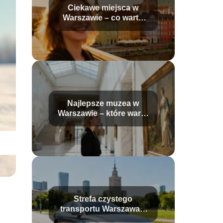
Ciekawe miejsca w
Warszawie – co warto
zobaczyć?
Najlepsze muzea w
Warszawie – które warto
odwiedzić?
Strefa czystego
transportu Warszawa –
zasady, mapa, wjazd