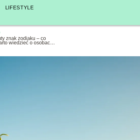
LIFESTYLE
uty znak zodiaku – co
arto wiedzieć o osobach
rodzonych w lutym?