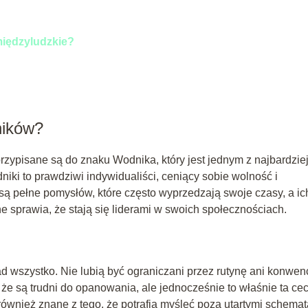
międzyludzkie?
ników?
rzypisane są do znaku Wodnika, który jest jednym z najbardzie
iki to prawdziwi indywidualiści, ceniący sobie wolność i
 są pełne pomysłów, które często wyprzedzają swoje czasy, a ic
sprawia, że stają się liderami w swoich społecznościach.
d wszystko. Nie lubią być ograniczani przez rutynę ani konwen
 że są trudni do opanowania, ale jednocześnie to właśnie ta ce
również znane z tego, że potrafią myśleć poza utartymi schemat