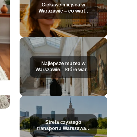
Ciekawe miejsca w
Warszawie – co warto
zobaczyć?
Najlepsze muzea w
Warszawie – które warto
odwiedzić?
Strefa czystego
transportu Warszawa –
zasady, mapa, wjazd