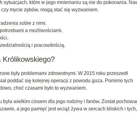
ch sytuacjach, które w jego mniemaniu są nie do pokonania. Na
t czy mycie zębów, mogą stać się wyzwaniem.
radzenia sobie z nimi.
otrzebami a możliwościami.
ści.
edzialnością i pracowitością.
a Królikowskiego?
czone były problemami zdrowotnymi. W 2015 roku przeszedł
siał poddać się kolejnej operacji z powodu guza. Pomimo tych
wodowo, choć czasami było to wyzwaniem.
 była wielkim ciosem dla jego rodziny i fanów. Został pochowa
e, a jego pamięć jest wciąż żywa w sercach bliskich i tych,