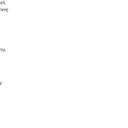
eli.
ierę
ysy,
y