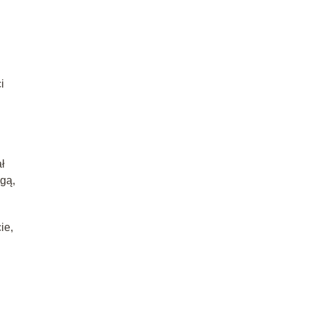
i
ł
gą,
ie,