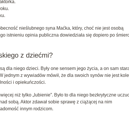
aktorka.
oku.
ku.
obecność nieślubnego syna Maćka, który, choć nie jest osobą
ego istnieniu opinia publiczna dowiedziała się dopiero po śmierc
wskiego z dziećmi?
ą dla niego dzieci. Były one sensem jego życia, a on sam stara
 W jednym z wywiadów mówił, że dla swoich synów nie jest kole
ności i opiekuńczości.
ięcej niż tylko „lubienie”. Było to dla niego bezkrytyczne uczuc
nad sobą. Aktor zdawał sobie sprawę z ciążącej na nim
wiadomość innym rodzicom.