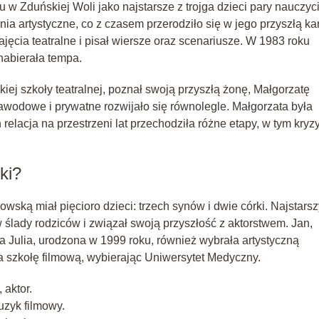
 w Zduńskiej Woli jako najstarsze z trojga dzieci pary nauczyci
a artystyczne, co z czasem przerodziło się w jego przyszłą kar
ęcia teatralne i pisał wiersze oraz scenariusze. W 1983 roku
 nabierała tempa.
ej szkoły teatralnej, poznał swoją przyszłą żonę, Małgorzatę
zawodowe i prywatne rozwijało się równolegle. Małgorzata była
h relacja na przestrzeni lat przechodziła różne etapy, w tym kryz
ki?
wską miał pięcioro dzieci: trzech synów i dwie córki. Najstarsz
 ślady rodziców i związał swoją przyszłość z aktorstwem. Jan,
a Julia, urodzona w 1999 roku, również wybrała artystyczną
a szkołę filmową, wybierając Uniwersytet Medyczny.
 aktor.
zyk filmowy.