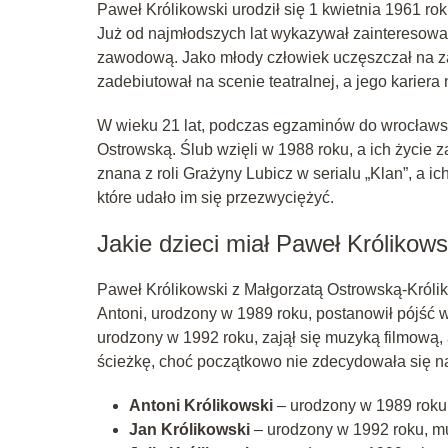
Paweł Królikowski urodził się 1 kwietnia 1961 roku
Już od najmłodszych lat wykazywał zainteresowani
zawodową. Jako młody człowiek uczęszczał na zaj
zadebiutował na scenie teatralnej, a jego kariera
W wieku 21 lat, podczas egzaminów do wrocławski
Ostrowską. Ślub wzięli w 1988 roku, a ich życie 
znana z roli Grażyny Lubicz w serialu „Klan”, a ic
które udało im się przezwyciężyć.
Jakie dzieci miał Paweł Królikows
Paweł Królikowski z Małgorzatą Ostrowską-Króliko
Antoni, urodzony w 1989 roku, postanowił pójść w
urodzony w 1992 roku, zajął się muzyką filmową, 
ścieżkę, choć początkowo nie zdecydowała się n
Antoni Królikowski
– urodzony w 1989 roku,
Jan Królikowski
– urodzony w 1992 roku, mu